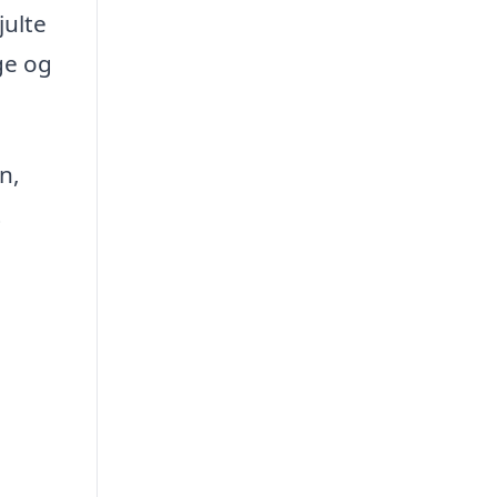
julte
ge og
n,
t