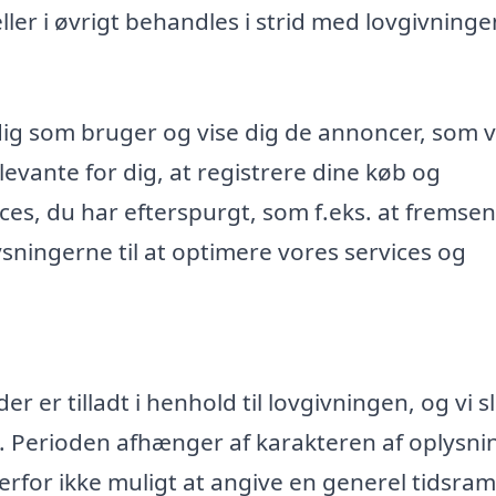
r i øvrigt behandles i strid med lovgivninge
dig som bruger og vise dig de annoncer, som v
evante for dig, at registrere dine køb og
ices, du har efterspurgt, som f.eks. at fremse
ningerne til at optimere vores services og
 er tilladt i henhold til lovgivningen, og vi s
. Perioden afhænger af karakteren af oplysn
rfor ikke muligt at angive en generel tidsr