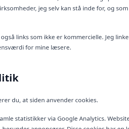
rksomheder, jeg selv kan stå inde for, og som
 også links som ikke er kommercielle. Jeg linke
idensværdi for mine læsere.
itik
rer du, at siden anvender cookies.
amle statistikker via Google Analytics. Websit
, herunder annoncører. Disse cookies har en l