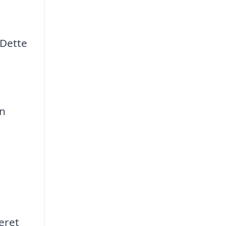
 Dette
en
eret