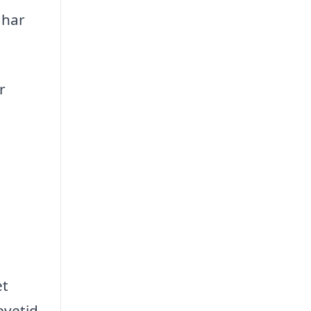
 har
r
et
evetid