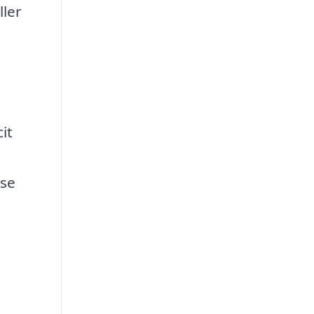
ller
e
it
lse