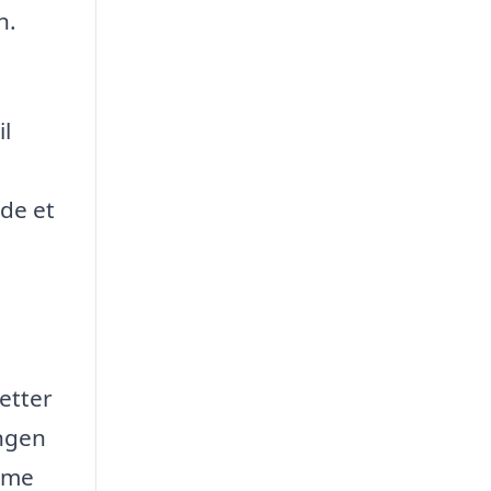
n.
il
nde et
letter
ingen
amme