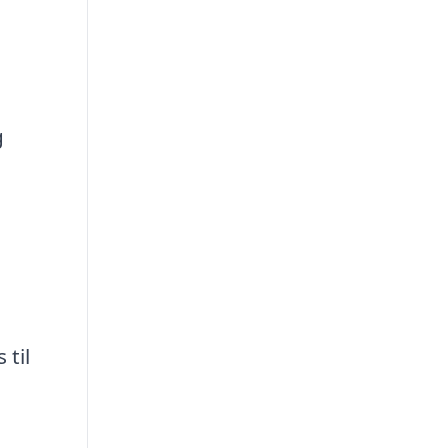
g
 til